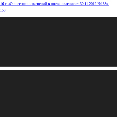
16 г. «О внесении изменений в постановление от 30.11.2012 №168».
№168